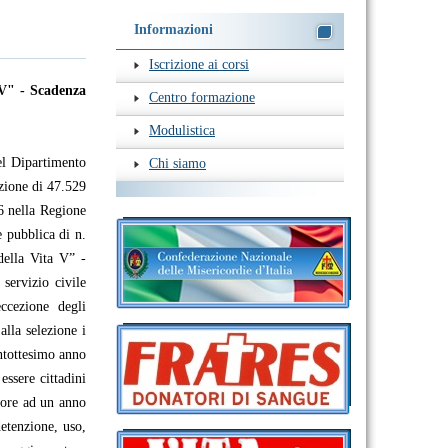
Informazioni
Iscrizione ai corsi
 V" - Scadenza
Centro formazione
Modulistica
el Dipartimento
Chi siamo
zione di 47.529
06 nella Regione
e pubblica di n.
della Vita V” -
servizio civile
ccezione degli
alla selezione i
entottesimo anno
essere cittadini
iore ad un anno
etenzione, uso,