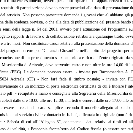
 armi o materie esplodenti, ovvero per delitti riguardanti l’appartenenza o il f
 I requisiti di partecipazione devono essere posseduti alla data di presentazione 
e del servizio. Non possono presentare domanda i giovani che: a) abbiano già pr
ima della scadenza prevista, o che alla data di pubblicazione del presente bando
nale sensi della legge n. 64 del 2001, ovvero per l’attuazione del Programma e
rogetto rapporti di lavoro o di collaborazione retribuita a qualunque titolo, ov
re a tre mesi. Non costituisce causa ostativa alla presentazione della domanda di
ito del programma europeo “Garanzia Giovani” e nell’ambito del progetto speri
 conclusione di un procedimento sanzionatorio a carico dell’ente originato da s
a Misericordia di Acireale, deve pervenire entro e non oltre le ore 14,00 di l
ificata (PEC). Le domande possono essere: - inviate per Raccomandata A. R.
95024 Acireale (CT) - Non farà fede il timbro postale; - inviate con PEC
ivamente da un indirizzo di posta elettronica certificata di cui è titolare l’in
mato pdf; - recapitate a mano e consegnate alla Segreteria della Misericordia di
rcoledì dalle ore 10.00 alle ore 12.00, martedì e venerdì dalle ore 17.00 alle o
essere: - redatta in carta semplice, secondo il modello allegato al bando n
ione al servizio civile volontario in Italia”, e firmata in originale (non è ric
 • Scheda di cui all’“Allegato 3”, contenente i dati relativi ai titoli ed all
so di validità, • Fotocopia fronte/retro del Codice fiscale (o tessera sanitari