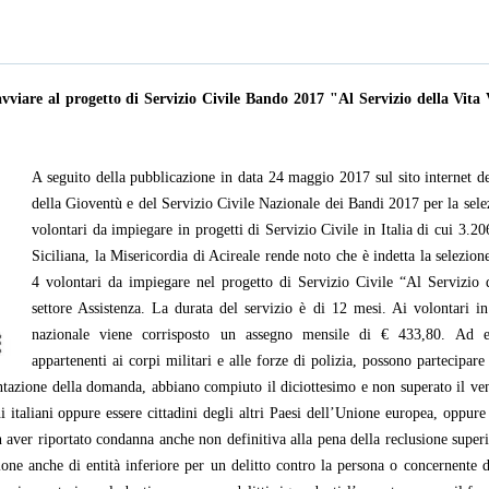
avviare al progetto di Servizio Civile Bando 2017 "Al Servizio della Vita
A seguito della pubblicazione in data 24 maggio 2017 sul sito internet d
della Gioventù e del Servizio Civile Nazionale dei Bandi 2017 per la sele
volontari da impiegare in progetti di Servizio Civile in Italia di cui 3.2
Siciliana, la Misericordia di Acireale rende noto che è indetta la selezion
4 volontari da impiegare nel progetto di Servizio Civile “Al Servizio 
settore Assistenza. La durata del servizio è di 12 mesi. Ai volontari in 
nazionale viene corrisposto un assegno mensile di € 433,80. Ad e
appartenenti ai corpi militari e alle forze di polizia, possono partecipare 
sentazione della domanda, abbiano compiuto il diciottesimo e non superato il v
ini italiani oppure essere cittadini degli altri Paesi dell’Unione europea, oppure 
n aver riportato condanna anche non definitiva alla pena della reclusione super
one anche di entità inferiore per un delitto contro la persona o concernente d