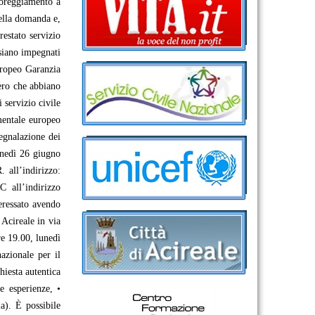
avoreggiamento a
della domanda e,
estato servizio
 siano impegnati
uropeo Garanzia
vero che abbiano
 servizio civile
mentale europeo
egnalazione dei
unedì 26 giugno
 all’indirizzo:
 all’indirizzo
teressato avendo
 Acireale in via
re 19.00, lunedì
azionale per il
hiesta autentica
e esperienze, •
a). È possibile