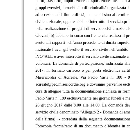
porto, trasporto, importazione o esportazione illecita di
gruppi eversivi, terroristici o di criminalità organizzata.
ad eccezione del limite di età, mantenuti sino al termin
civile nazionale, oppure abbiano interrotto il servizio pr
nella realizzazione di progetti di servizio civile nazio
Giovani; b) abbiano in corso con l’ente che realizza il p
avuto tali rapporti nell’anno precedente di durata superio
nazionale l’aver già svolto il servizio civile nell’amb
IVO4ALL o aver interrotto il servizio civile nazionale a
volontari. La domanda di partecipazione, indirizzata all
2017, in formato cartaceo o per posta elettronica cert
Misericordia di Acireale, Via Paolo Vasta n. 180 - 
acireale@pec.misericordie.org e dovranno pervenire esclus
cura di allegare tutta la documentazione richiesta in for
Paolo Vasta n. 180 esclusivamente nei giorni: lunedì e me
26 giugno 2017 dalle 8.00 alle 14.00. La domanda deve 
servizio civile denominato “Allegato 2 - Domanda di ammiss
della firma); - corredata della seguente documentazione:
Fotocopia fronte/retro di un documento d’identità in cor