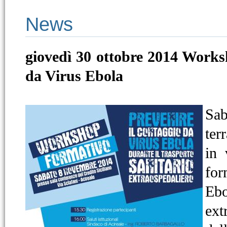
News
giovedì 30 ottobre 2014
Worksh
da Virus Ebola
Sab
ter
in 
for
Ebo
ext